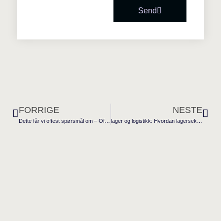
Send
FORRIGE
NESTE
Dette får vi oftest spørsmål om – Ofte stilte spørsmål om lagerseksjoner hos Lagerrommet.no
lager og logistikk: Hvordan lagerseksjoner kan forenkle logistikken for bedrifter i 2024